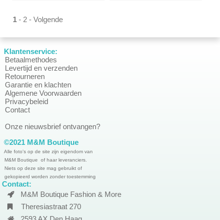
1
-
2
-
Volgende
Klantenservice:
Betaalmethodes
Levertijd en verzenden
Retourneren
Garantie en klachten
Algemene Voorwaarden
Privacybeleid
Contact
Onze nieuwsbrief ontvangen?
©2021 M&M Boutique
Alle foto's op de site zijn eigendom van
M&M Boutique of haar leveranciers.
Niets op deze site mag gebruikt of
gekopieerd worden zonder toestemming
Contact:
M&M Boutique Fashion & More
Theresiastraat 270
2593 AX Den Haag