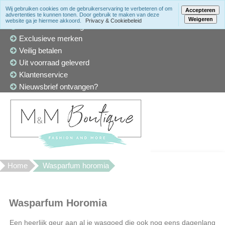
Wij gebruiken cookies om de gebruikerservaring te verbeteren of om
Accepteren
advertenties te kunnen tonen. Door gebruik te maken van deze
Weigeren
website ga je hiermee akkoord.
Privacy & Cookiebeleid
Winkel in Den Haag
Exclusieve merken
Veilig betalen
Uit voorraad geleverd
Klantenservice
Nieuwsbrief ontvangen?
Home
Wasparfum horomia
Wasparfum Horomia
Een heerlijk geur aan al je wasgoed die ook nog eens dagenlang