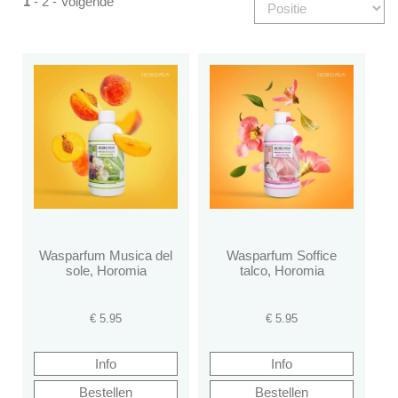
1
-
2
-
Volgende
Wasparfum Musica del
Wasparfum Soffice
sole, Horomia
talco, Horomia
€
5.95
€
5.95