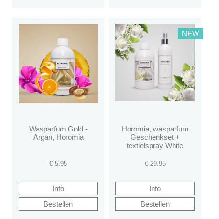
NEW
Wasparfum Gold -
Horomia, wasparfum
Argan, Horomia
Geschenkset +
textielspray White
€
5.95
€
29.95