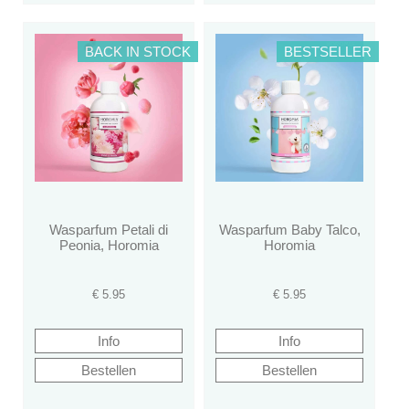
BACK IN STOCK
BESTSELLER
Wasparfum Petali di
Wasparfum Baby Talco,
Peonia, Horomia
Horomia
€
5.95
€
5.95