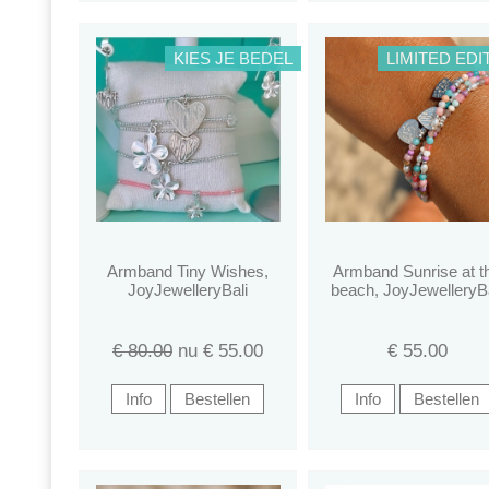
KIES JE BEDEL
LIMITED EDI
Armband Tiny Wishes,
Armband Sunrise at t
JoyJewelleryBali
beach, JoyJewelleryBa
€ 80.00
nu €
55.00
€
55.00