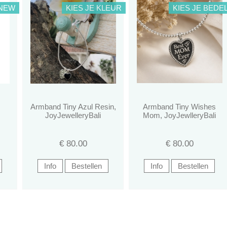
NEW
KIES JE KLEUR
KIES JE BEDE
Armband Tiny Azul Resin,
Armband Tiny Wishes
JoyJewelleryBali
Mom, JoyJewlleryBali
€
80.00
€
80.00