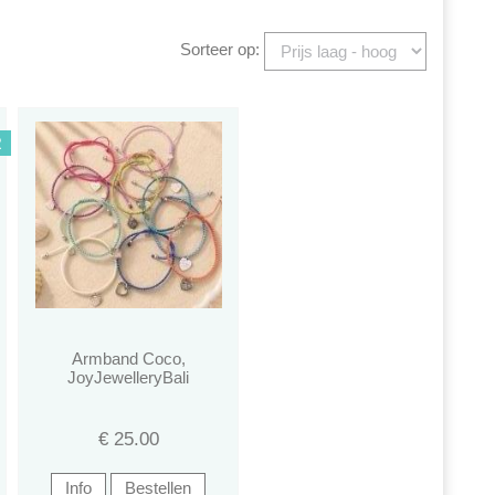
Sorteer op:
R
Armband Coco,
JoyJewelleryBali
€
25.00