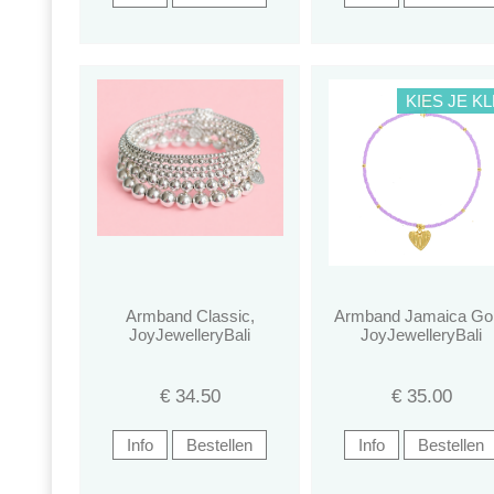
KIES JE K
Armband Classic,
Armband Jamaica Gol
JoyJewelleryBali
JoyJewelleryBali
€
34.50
€
35.00