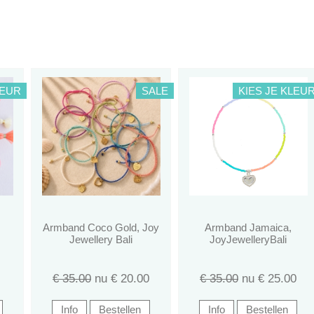
LEUR
SALE
KIES JE KLEU
Armband Coco Gold, Joy
Armband Jamaica,
Jewellery Bali
JoyJewelleryBali
€ 35.00
nu €
20.00
€ 35.00
nu €
25.00