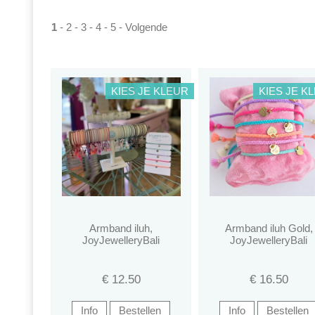
1
-
2
-
3
-
4
-
5
-
Volgende
KIES JE KLEUR
KIES JE K
Armband iluh,
Armband iluh Gold,
JoyJewelleryBali
JoyJewelleryBali
€
12.50
€
16.50