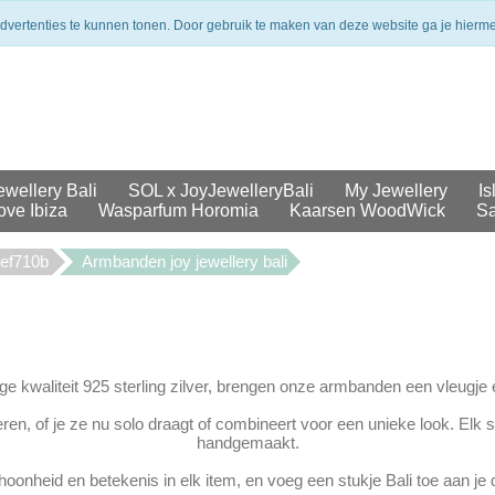
merken
Veilig betalen
Uit voorraad geleverd
advertenties te kunnen tonen. Door gebruik te maken van deze website ga je hierm
ewellery Bali
SOL x JoyJewelleryBali
My Jewellery
Is
ove Ibiza
Wasparfum Horomia
Kaarsen WoodWick
Sa
cef710b
Armbanden joy jewellery bali
 kwaliteit 925 sterling zilver, brengen onze armbanden een vleugje 
en, of je ze nu solo draagt of combineert voor een unieke look. Elk si
handgemaakt.
onheid en betekenis in elk item, en voeg een stukje Bali toe aan je da