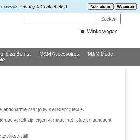
Klantenservice
Nieuwsbrief ontvangen?
Privacy & Cookiebeleid
Accepteren
Weigeren
ee akkoord.
Winkelwagen
la Ibiza Bonita
M&M Accessoires
M&M Mode
le
eilandcharme naar jouw sieradencollectie.
eraad vertelt zijn eigen verhaal, met liefde en aandacht
gelijkse stijl!