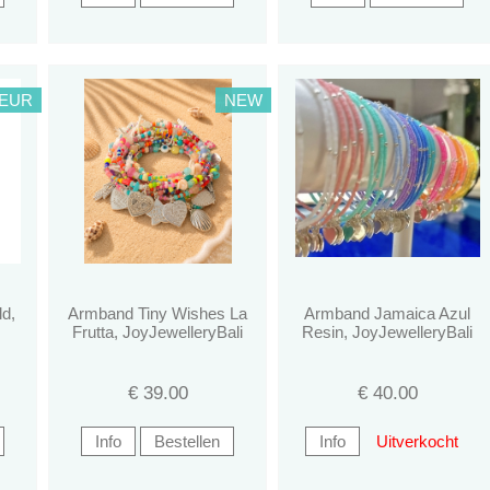
LEUR
NEW
d,
Armband Tiny Wishes La
Armband Jamaica Azul
Frutta, JoyJewelleryBali
Resin, JoyJewelleryBali
€
39.00
€
40.00