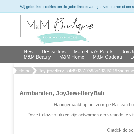
Winkel in Den Haag
Exclusieve 
Wij gebruiken cookies om de gebruikerservaring te verbeteren of om 
New
Bestsellers
Marcelina’s Pearls
Joy J
M&M Beauty
M&M Home
M&M Cadeau
L
Home
Joy jewellery bali4983317593a482d52196adbab
Armbanden, JoyJewelleryBali
Handgemaakt op het zonnige Bali van hoge
Deze tijdloze stukken zijn ontworpen om vreugde te vier
Ontdek de scho