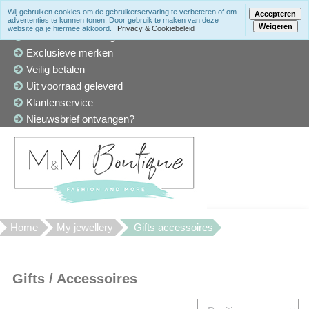
Wij gebruiken cookies om de gebruikerservaring te verbeteren of om
Accepteren
advertenties te kunnen tonen. Door gebruik te maken van deze
Weigeren
website ga je hiermee akkoord.
Privacy & Cookiebeleid
Winkel in Den Haag
Exclusieve merken
Veilig betalen
Uit voorraad geleverd
Klantenservice
Nieuwsbrief ontvangen?
Home
My jewellery
Gifts accessoires
Gifts / Accessoires