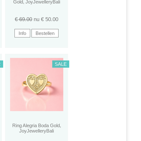
Gold, JoyJewelleryBali
€ 69.00
nu €
50.00
R
SALE
Ring Alegria Boda Gold,
JoyJewelleryBali