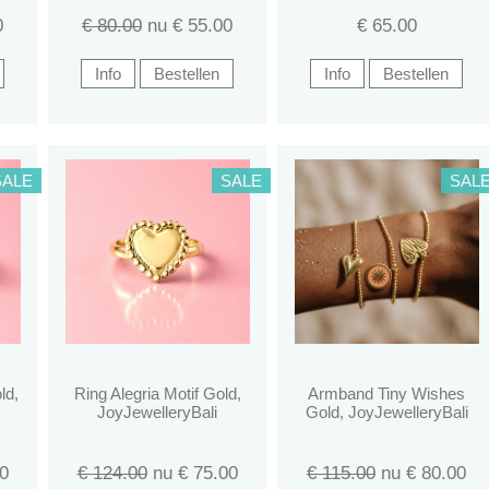
0
€ 80.00
nu €
55.00
€
65.00
SALE
SALE
SAL
ld,
Ring Alegria Motif Gold,
Armband Tiny Wishes
JoyJewelleryBali
Gold, JoyJewelleryBali
0
€ 124.00
nu €
75.00
€ 115.00
nu €
80.00