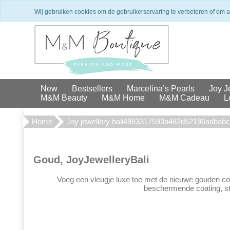
Winkel in Den Haag
Exclusieve 
Wij gebruiken cookies om de gebruikerservaring te verbeteren of om 
New
Bestsellers
Marcelina’s Pearls
Joy J
M&M Beauty
M&M Home
M&M Cadeau
L
Home
Joy jewellery bali4983317593a482d52196adbab
Goud, JoyJewelleryBali
Voeg een vleugje luxe toe met de nieuwe gouden col
beschermende coating, str