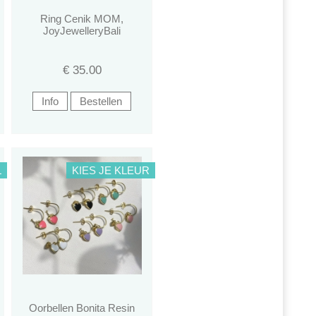
Ring Cenik MOM,
JoyJewelleryBali
€
35.00
L
KIES JE KLEUR
Oorbellen Bonita Resin