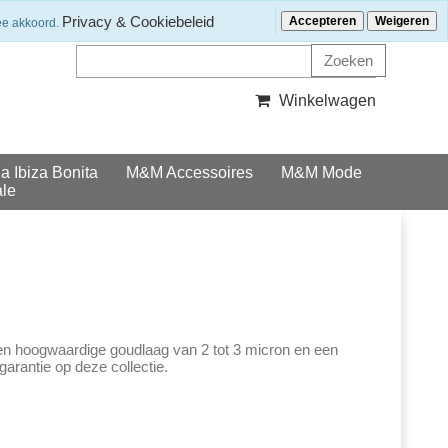
Klantenservice
Nieuwsbrief ontvangen?
Privacy & Cookiebeleid
Accepteren
Weigeren
ee akkoord.
Winkelwagen
la Ibiza Bonita
M&M Accessoires
M&M Mode
le
een hoogwaardige goudlaag van 2 tot 3 micron en een
arantie op deze collectie.