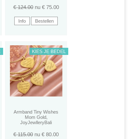
€ 124.00
nu €
75.00
E
KIES JE BEDEL
Armband Tiny Wishes
Mom Gold,
JoyJewlleryBali
€ 115.00
nu €
80.00