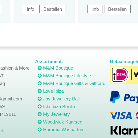
Assortiment:
Betaalmogeli
ashion & More
M&M Boutique
70
M&M Boutique Lifestyle
ag
M&M Boutique Gifts & Giftcard
Love Ibiza
gmail.com
Joy Jewellery Bali
559
Isla Ibiza Bonita
My Jewellery
24419B11
Woodwick Kaarsen
Horomia Wasparfum
l: