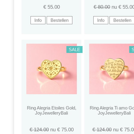
€
55.00
€ 80.00
nu €
55.0
SALE
Ring Alegria Etoiles Gold,
Ring Alegria Ti amo Go
JoyJewelleryBali
JoyJewelleryBali
€ 124.00
nu €
75.00
€ 124.00
nu €
75.0