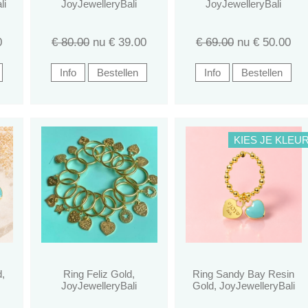
li
JoyJewelleryBali
JoyJewelleryBali
0
€ 80.00
nu €
39.00
€ 69.00
nu €
50.00
KIES JE KLEU
d,
Ring Feliz Gold,
Ring Sandy Bay Resin
JoyJewelleryBali
Gold, JoyJewelleryBali