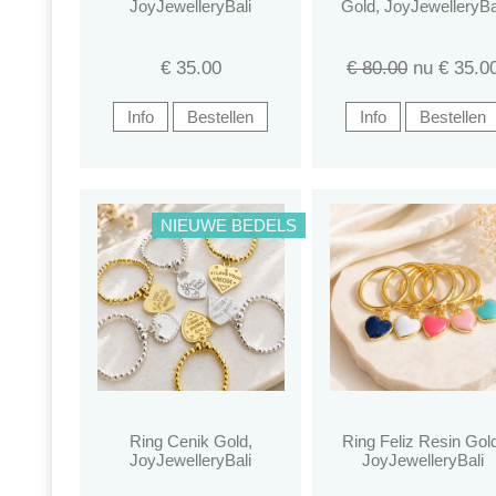
JoyJewelleryBali
Gold, JoyJewelleryBa
€
35.00
€ 80.00
nu €
35.0
NIEUWE BEDELS
Ring Cenik Gold,
Ring Feliz Resin Gol
JoyJewelleryBali
JoyJewelleryBali