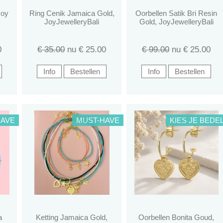
Joy
Ring Cenik Jamaica Gold,
Oorbellen Satik Bri Resin
JoyJewelleryBali
Gold, JoyJewelleryBali
0
€ 35.00
nu €
25.00
€ 99.00
nu €
25.00
HAVE
MUST-HAVE
KIES JE BEDE
a
Ketting Jamaica Gold,
Oorbellen Bonita Goud,