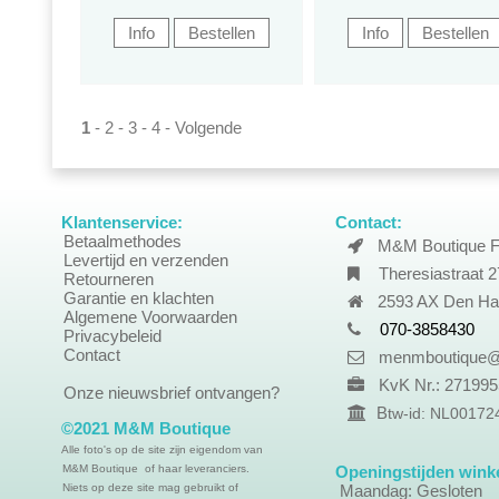
1
-
2
-
3
-
4
-
Volgende
Klantenservice:
Contact:
Betaalmethodes
M&M Boutique F
Levertijd en verzenden
Theresiastraat 2
Retourneren
Garantie en klachten
2593 AX Den Ha
Algemene Voorwaarden
070-3858430
Privacybeleid
Contact
menmboutique@
KvK Nr.: 27199
Onze nieuwsbrief ontvangen?
B
tw-id: NL0017
©2021 M&M Boutique
Alle foto's op de site zijn eigendom van
M&M Boutique of haar leveranciers.
Openingstijden winke
Niets op deze site mag gebruikt of
Maandag: Gesloten