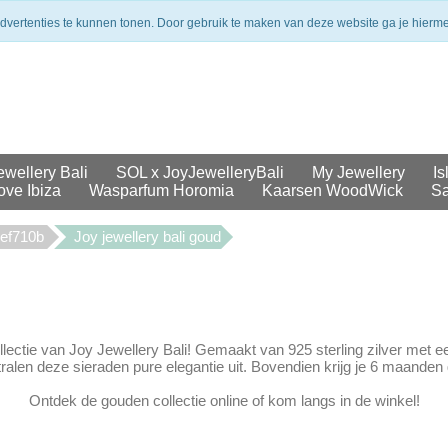
merken
Veilig betalen
Uit voorraad geleverd
advertenties te kunnen tonen. Door gebruik te maken van deze website ga je hierm
ewellery Bali
SOL x JoyJewelleryBali
My Jewellery
Is
ove Ibiza
Wasparfum Horomia
Kaarsen WoodWick
Sa
cef710b
Joy jewellery bali goud
lectie van Joy Jewellery Bali! Gemaakt van 925 sterling zilver met 
alen deze sieraden pure elegantie uit. Bovendien krijg je 6 maanden g
Ontdek de gouden collectie online of kom langs in de winkel!