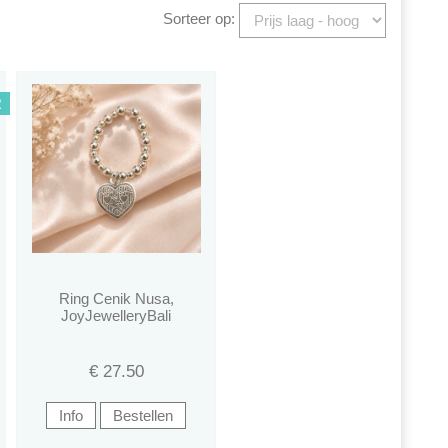
Sorteer op:
R
Ring Cenik Nusa,
JoyJewelleryBali
€
27.50