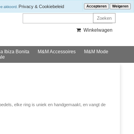
Klantenservice
Nieuwsbrief ontvangen?
Privacy & Cookiebeleid
Accepteren
Weigeren
ee akkoord.
Winkelwagen
la Ibiza Bonita
M&M Accessoires
M&M Mode
le
bedels, elke ring is uniek en handgemaakt, en vangt de