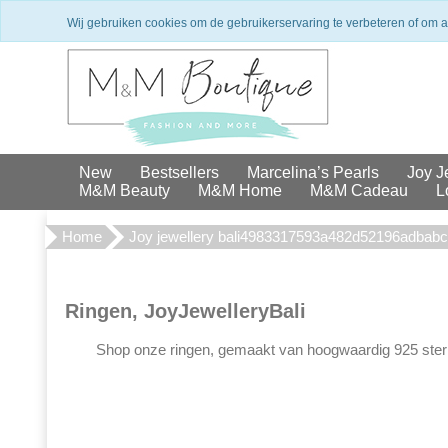
Winkel in Den Haag
Exclusieve 
Wij gebruiken cookies om de gebruikerservaring te verbeteren of om 
New
Bestsellers
Marcelina’s Pearls
Joy J
M&M Beauty
M&M Home
M&M Cadeau
L
Home
Joy jewellery bali4983317593a482d52196adbab
Ringen, JoyJewelleryBali
Shop onze ringen, gemaakt van hoogwaardig 925 sterlin