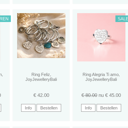
UREN
SAL
n,
Ring Feliz,
Ring Alegria Ti amo,
JoyJewelleryBali
JoyJewelleryBali
0
€
42.00
€ 80.00
nu €
45.00