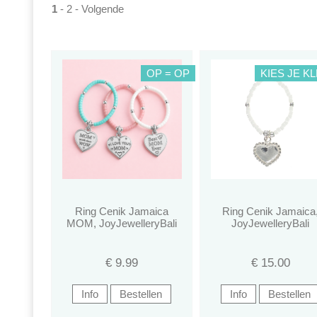
1
-
2
-
Volgende
OP = OP
KIES JE K
Ring Cenik Jamaica
Ring Cenik Jamaica
MOM, JoyJewelleryBali
JoyJewelleryBali
€
9.99
€
15.00