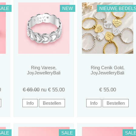
SALE
NEW
NIEUWE BEDEL
Ring Varese,
Ring Cenik Gold,
JoyJewelleryBali
JoyJewelleryBali
0
€ 69.00
nu €
55.00
€
55.00
SALE
SALE
SAL