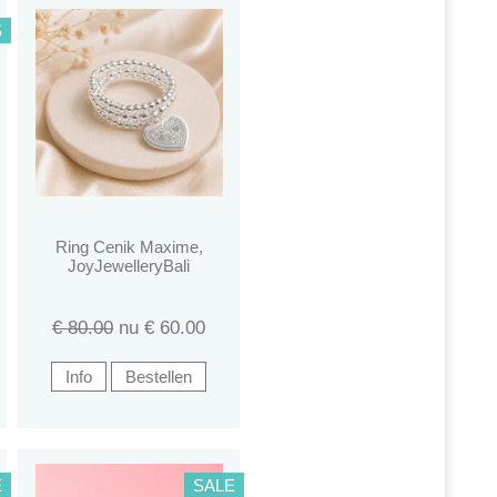
S
Ring Cenik Maxime,
JoyJewelleryBali
€ 80.00
nu €
60.00
E
SALE