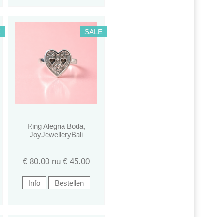
E
SALE
Ring Alegria Boda,
JoyJewelleryBali
€ 80.00
nu €
45.00