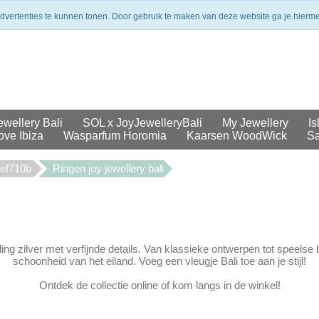
merken
Veilig betalen
Uit voorraad geleverd
advertenties te kunnen tonen. Door gebruik te maken van deze website ga je hierm
ewellery Bali
SOL x JoyJewelleryBali
My Jewellery
Is
ove Ibiza
Wasparfum Horomia
Kaarsen WoodWick
Sa
cef710b
Ringen joy jewellery bali
g zilver met verfijnde details. Van klassieke ontwerpen tot speelse 
schoonheid van het eiland. Voeg een vleugje Bali toe aan je stijl!
Ontdek de collectie online of kom langs in de winkel!