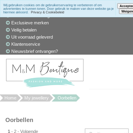
Wij gebruiken cookies om de gebruikerservaring te verbeteren of om
Accepte
advertenties te kunnen tonen. Door gebruik te maken van deze website ga je
Weiger
hiermee akkoord.
Privacy & Cookiebeleid
Winkel in Den Haag
Exclusieve merken
Veilig betalen
Uit voorraad geleverd
Klantenservice
Nieuwsbrief ontvangen?
Home
My jewellery
Oorbellen
Oorbellen
1
-
2
-
Volgende