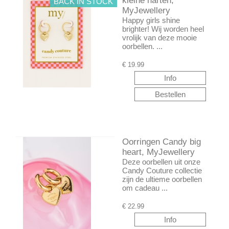
kleine harten,
BACK IN STOCK
MyJewellery
Happy girls shine
brighter! Wij worden heel
vrolijk van deze mooie
oorbellen. ...
€
19.99
Oorringen Candy big
heart, MyJewellery
Deze oorbellen uit onze
Candy Couture collectie
zijn de ultieme oorbellen
om cadeau ...
€
22.99