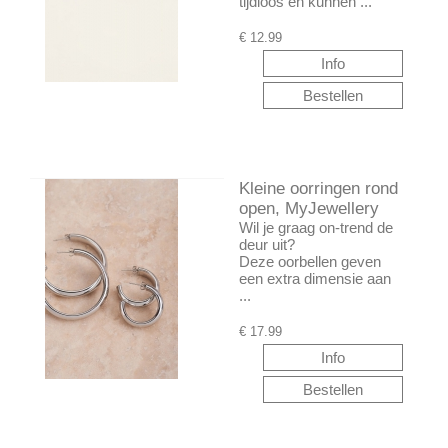
tijdloos en kunnen ...
€
12.99
Kleine oorringen rond
open, MyJewellery
Wil je graag on-trend de
deur uit?
Deze oorbellen geven
een extra dimensie aan
...
€
17.99