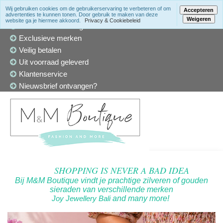
Wij gebruiken cookies om de gebruikerservaring te verbeteren of om
Accepteren
advertenties te kunnen tonen. Door gebruik te maken van deze
Weigeren
website ga je hiermee akkoord.
Privacy & Cookiebeleid
Winkel in Den Haag
Exclusieve merken
Veilig betalen
Uit voorraad geleverd
Klantenservice
Nieuwsbrief ontvangen?
SHOPPING IS NEVER A BAD IDEA
Bij M&M Boutique vindt je prachtige zilveren of gouden
sieraden van verschillende merken
Joy Jewellery Bali
and many more!