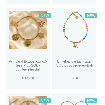
NEW
NEW
Armband Buzios XL no.5
Enkelbandje La Frutta,
Tess Mix, SOL x
SOL x JoyJewelleryBali
JoyJewelleyBali
€ 125.00
€ 39.00
NEW
NEW