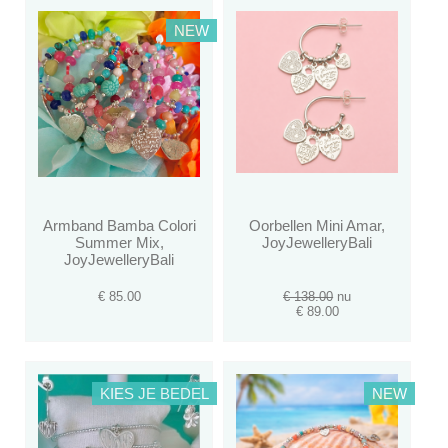
NEW
Armband Bamba Colori
Oorbellen Mini Amar,
Summer Mix,
JoyJewelleryBali
JoyJewelleryBali
€ 85.00
€ 138.00
nu
€ 89.00
KIES JE BEDEL
NEW