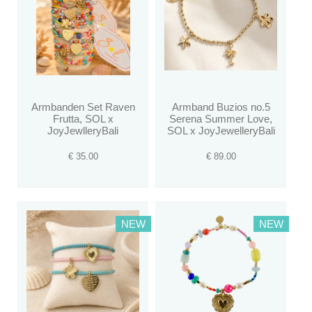
Armbanden Set Raven
Armband Buzios no.5
Frutta, SOL x
Serena Summer Love,
JoyJewlleryBali
SOL x JoyJewelleryBali
€ 35.00
€ 89.00
NEW
NEW