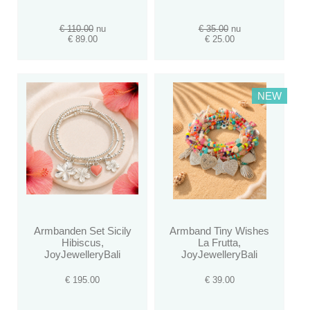
€ 110.00
nu
€ 35.00
nu
€ 89.00
€ 25.00
NEW
Armbanden Set Sicily
Armband Tiny Wishes
Hibiscus,
La Frutta,
JoyJewelleryBali
JoyJewelleryBali
€ 195.00
€ 39.00