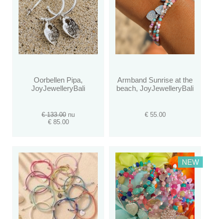
Oorbellen Pipa,
Armband Sunrise at the
JoyJewelleryBali
beach, JoyJewelleryBali
€ 133.00
nu
€ 55.00
€ 85.00
NEW