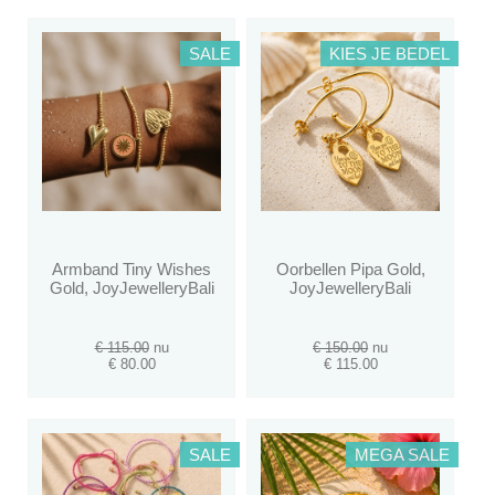
SALE
KIES JE BEDEL
Armband Tiny Wishes
Oorbellen Pipa Gold,
Gold, JoyJewelleryBali
JoyJewelleryBali
€ 115.00
nu
€ 150.00
nu
€ 80.00
€ 115.00
SALE
MEGA SALE