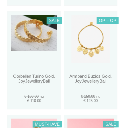
SALE
OP = OP
Oorbellen Turino Gold,
Armband Buzios Gold,
JoyJewelleryBali
JoyJewelleryBali
€ 150.00
nu
€ 150.00
nu
€ 110.00
€ 125.00
MUST-HAVE
SALE