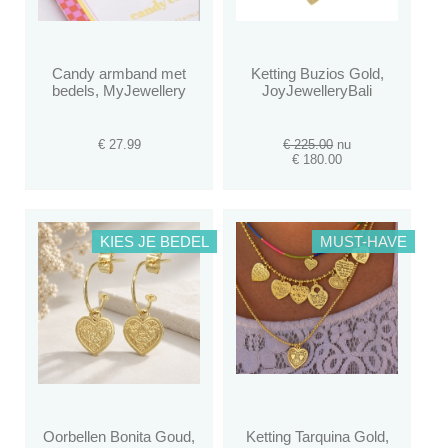
Candy armband met
Ketting Buzios Gold,
bedels, MyJewellery
JoyJewelleryBali
€ 27.99
€ 225.00
nu
€ 180.00
KIES JE BEDEL
MUST-HAVE
Oorbellen Bonita Goud,
Ketting Tarquina Gold,