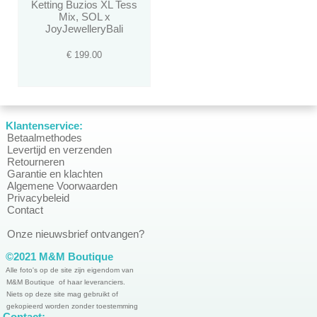
Ketting Buzios XL Tess
Mix, SOL x
JoyJewelleryBali
€ 199.00
Klantenservice:
Betaalmethodes
Levertijd en verzenden
Retourneren
Garantie en klachten
Algemene Voorwaarden
Privacybeleid
Contact
Onze nieuwsbrief ontvangen?
©2021 M&M Boutique
Alle foto's op de site zijn eigendom van
M&M Boutique of haar leveranciers.
Niets op deze site mag gebruikt of
gekopieerd worden zonder toestemming
Contact: