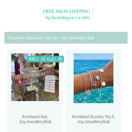
FREE M&M SHIPPING !
bij bestellingen v.a €60,-
Favoriete Sieraden van Nu - Joy Jewellery Bali
KIES JE KLEUR
Armband iluh,
Armband Buzios No.5,
JoyJewelleryBali
JoyJewelleryBali