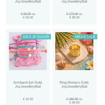
JoyJewelleryBali
JoyJewelleryBali
€ 69.00
nu
€ 173.00
nu
€ 50.00
€ 99.00
KIES JE KLEUR
MEGA SALE
Armband iluh Gold,
Ring Monaco Gold,
JoyJewelleryBali
JoyJewelleryBali
€ 16.50
€ 180.00
nu
€ 99.00