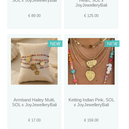
SOL x JoyJewelleryBali
Heart, SOL x
JoyJewelleryBali
€ 89.00
€ 125.00
NEW
NEW
Armband Hailey Multi,
Ketting Indian Pink, SOL
SOL x JoyJewelleryBali
x JoyJewelleryBali
€ 17.00
€ 159.00