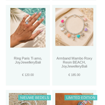
Ring Paris Ti amo,
Armband Mambo Roxy
JoyJewelleryBali
Resin BEACH,
JoyJewelleryBali
€ 120.00
€ 185.00
NIEUWE BEDELS
LIMITED EDITION