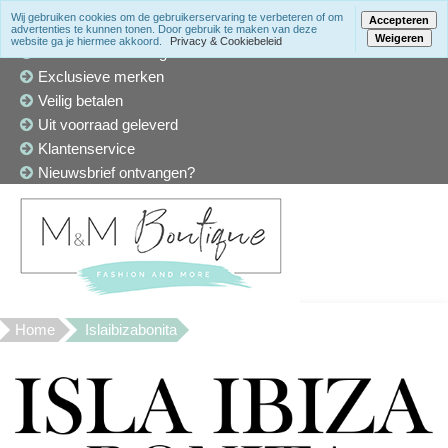
Wij gebruiken cookies om de gebruikerservaring te verbeteren of om
Accepteren
advertenties te kunnen tonen. Door gebruik te maken van deze
Weigeren
website ga je hiermee akkoord.
Privacy & Cookiebeleid
Winkel in Den Haag
Exclusieve merken
Veilig betalen
Uit voorraad geleverd
Klantenservice
Nieuwsbrief ontvangen?
Home
Islaibizabonita