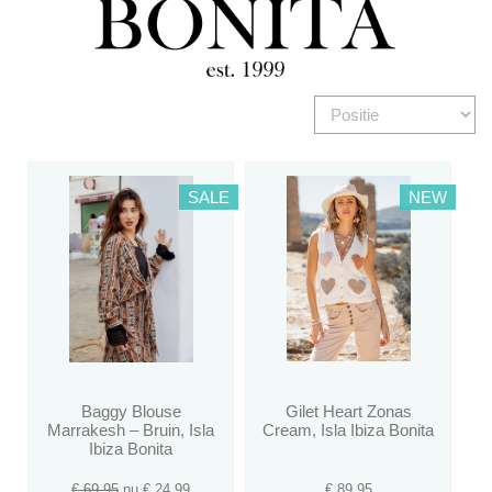
SALE
NEW
Baggy Blouse
Gilet Heart Zonas
Marrakesh – Bruin, Isla
Cream, Isla Ibiza Bonita
Ibiza Bonita
€ 69.95
nu €
24.99
€
89.95