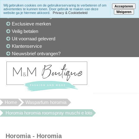
Wij gebruiken cookies om de gebruikerservaring te verbeteren of om
Accepteren
advertenties te kunnen tonen. Door gebruik te maken van deze
Weigeren
website ga je hiermee akkoord.
Privacy & Cookiebeleid
Winkel in Den Haag
Exclusieve merken
Veilig betalen
Uit voorraad geleverd
Klantenservice
Nieuwsbrief ontvangen?
Home
Wasparfum horomia
Horomia horomia roomspray muschi e loto
Horomia - Horomia