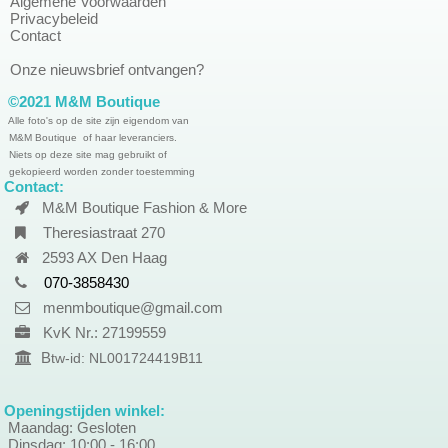
Algemene Voorwaarden
Privacybeleid
Contact
Onze nieuwsbrief ontvangen?
©2021 M&M Boutique
Alle foto's op de site zijn eigendom van
M&M Boutique of haar leveranciers.
Niets op deze site mag gebruikt of
gekopieerd worden zonder toestemming
Contact:
M&M Boutique Fashion & More
Theresiastraat 270
2593 AX Den Haag
070-3858430
menmboutique@gmail.com
KvK Nr.: 27199559
B
tw-id: NL001724419B11
Openingstijden winkel:
Maandag: Gesloten
Dinsdag: 10:00 - 16:00