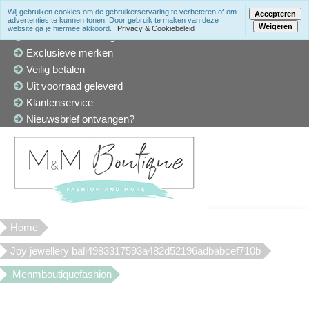
Wij gebruiken cookies om de gebruikerservaring te verbeteren of om
Accepteren
advertenties te kunnen tonen. Door gebruik te maken van deze
Weigeren
website ga je hiermee akkoord.
Privacy & Cookiebeleid
Winkel in Den Haag
Exclusieve merken
Veilig betalen
Uit voorraad geleverd
Klantenservice
Nieuwsbrief ontvangen?
Home
Joy jewellery bali4983317593a482d52196adbabcef710b
Menmboutiquefashion