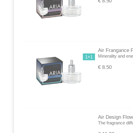
€
8.50
Air Frangance Fo
Minerality and ene
1+1
€
8.50
Air Design Flowe
The fragrance diff