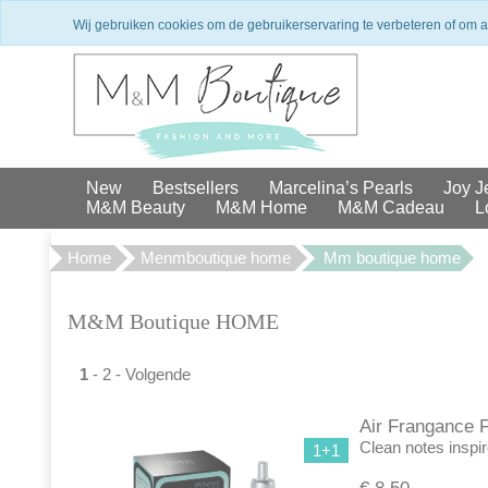
Winkel in Den Haag
Exclusieve 
Wij gebruiken cookies om de gebruikerservaring te verbeteren of om 
New
Bestsellers
Marcelina’s Pearls
Joy J
M&M Beauty
M&M Home
M&M Cadeau
L
Home
Menmboutique home
Mm boutique home
M&M Boutique HOME
1
-
2
-
Volgende
Air Frangance F
Clean notes inspir
1+1