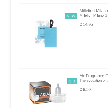
Millefiori Mila
Millefiori Milano 
NEW
€
14.95
Air Fragrance Fo
The evocation of t
1+1
€
8.50