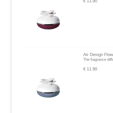
€
11.90
Air Design Flowe
The fragrance diff
€
11.90