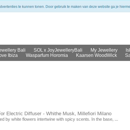
merken
Veilig betalen
Uit voorraad geleverd
advertenties te kunnen tonen. Door gebruik te maken van deze website ga je hierm
ewellery Bali
SOL x JoyJewelleryBali
My Jewellery
Is
ove Ibiza
Wasparfum Horomia
Kaarsen WoodWick
Sa
or Electric Diffuser - Whithe Musk, Millefiori Milano
ed by white flowers intertwine with spicy scents. In the base, ...