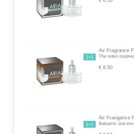
€
8.50
Air Fragrance Fo
The notes inspired
1+1
€
8.50
Air Frangance F
Balsamic and envel
1+1