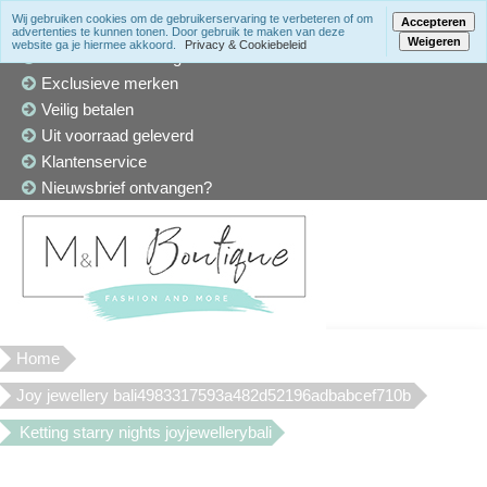
Wij gebruiken cookies om de gebruikerservaring te verbeteren of om
Accepteren
advertenties te kunnen tonen. Door gebruik te maken van deze
Weigeren
website ga je hiermee akkoord.
Privacy & Cookiebeleid
Winkel in Den Haag
Exclusieve merken
Veilig betalen
Uit voorraad geleverd
Klantenservice
Nieuwsbrief ontvangen?
Home
Joy jewellery bali4983317593a482d52196adbabcef710b
Ketting starry nights joyjewellerybali