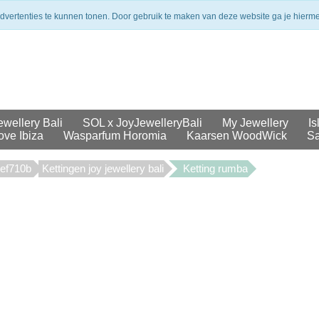
merken
Veilig betalen
Uit voorraad geleverd
advertenties te kunnen tonen. Door gebruik te maken van deze website ga je hierm
ewellery Bali
SOL x JoyJewelleryBali
My Jewellery
Is
ove Ibiza
Wasparfum Horomia
Kaarsen WoodWick
Sa
cef710b
Kettingen joy jewellery bali
Ketting rumba