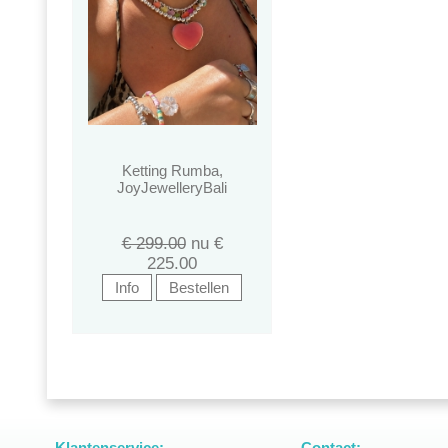
Ketting Rumba,
JoyJewelleryBali
€ 299.00
nu €
225.00
Klantenservice:
Contact: