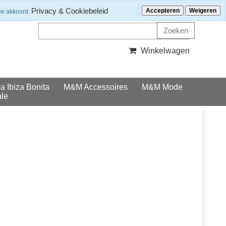
Klantenservice
Nieuwsbrief ontvangen?
Privacy & Cookiebeleid
Accepteren
Weigeren
ee akkoord.
Winkelwagen
la Ibiza Bonita
M&M Accessoires
M&M Mode
le