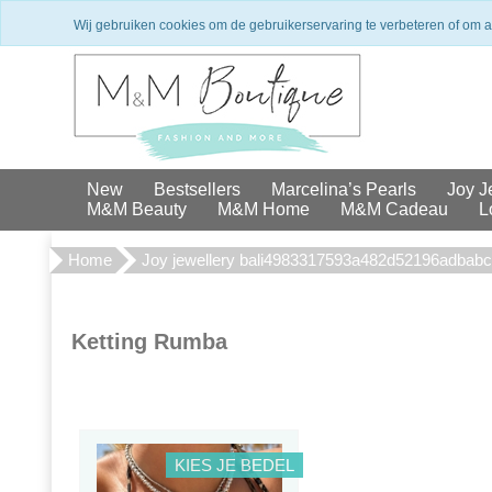
Winkel in Den Haag
Exclusieve 
Wij gebruiken cookies om de gebruikerservaring te verbeteren of om 
New
Bestsellers
Marcelina’s Pearls
Joy J
M&M Beauty
M&M Home
M&M Cadeau
L
Home
Joy jewellery bali4983317593a482d52196adbab
Ketting Rumba
KIES JE BEDEL