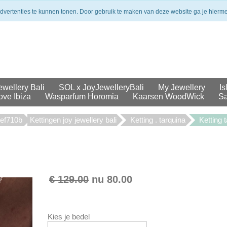
merken
Veilig betalen
Uit voorraad geleverd
advertenties te kunnen tonen. Door gebruik te maken van deze website ga je hierm
ewellery Bali
SOL x JoyJewelleryBali
My Jewellery
Is
ove Ibiza
Wasparfum Horomia
Kaarsen WoodWick
Sa
cef710b
Kettingen joy jewellery bali
Ketting . tarquina
Ketting 
€ 129.00
nu
80.00
Kies je bedel