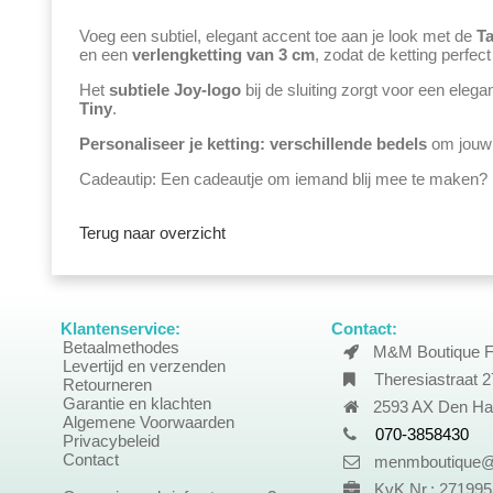
Voeg een subtiel, elegant accent toe aan je look met de
Ta
en een
verlengketting van 3 cm
, zodat de ketting perfect
Het
subtiele Joy-logo
bij de sluiting zorgt voor een elega
Tiny
.
Personaliseer je ketting:
verschillende bedels
om jouw 
Cadeautip: Een cadeautje om iemand blij mee te maken? L
Terug naar overzicht
Klantenservice:
Contact:
Betaalmethodes
M&M Boutique F
Levertijd en verzenden
Theresiastraat 2
Retourneren
Garantie en klachten
2593 AX Den Ha
Algemene Voorwaarden
070-3858430
Privacybeleid
Contact
menmboutique@
KvK Nr.: 27199