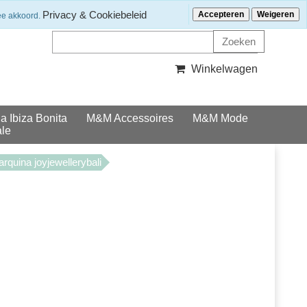
Klantenservice
Nieuwsbrief ontvangen?
Privacy & Cookiebeleid
Accepteren
Weigeren
ee akkoord.
Winkelwagen
la Ibiza Bonita
M&M Accessoires
M&M Mode
le
tarquina joyjewellerybali