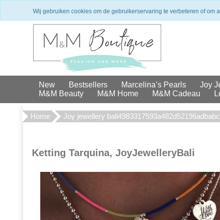
Winkel in Den Haag
Exclusieve 
Wij gebruiken cookies om de gebruikerservaring te verbeteren of om 
New
Bestsellers
Marcelina’s Pearls
Joy J
M&M Beauty
M&M Home
M&M Cadeau
L
Home
Joy jewellery bali4983317593a482d52196adbab
Ketting Tarquina, JoyJewelleryBali