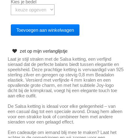
Kies je bedel
zet op mijn verlanglijstje
Laat je stijl stralen met de Salsa ketting, een verfijnd
sieraad dat de perfecte balans biedt tussen elegantie en
speelsheid. Deze prachtige ketting is vervaardigd van 925
sterling zilver en geregen op stevig 0,8 mm Beadalon
elastiek. Versierd met verfijnde 4 mm kralen en een
opvallende grote charm, en met het subtiele Joy-logo
dicht bij de krimpkraal, voegt hij een elegante touch toe
aan elke outfit.
De Salsa ketting is ideaal voor elke gelegenheid – van
een casual dag tot een speciale avond. Draag hem alleen
voor een strakke look of combineer hem met andere
sieraden voor een gelaagd effect.
Een cadeautje om iemand blij mee te maken? Laat het
achter in de opmerkingen en wij zorgen voor een