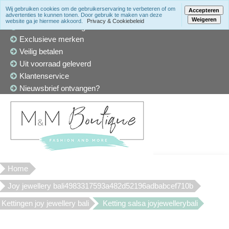
Wij gebruiken cookies om de gebruikerservaring te verbeteren of om
Accepteren
advertenties te kunnen tonen. Door gebruik te maken van deze
Weigeren
website ga je hiermee akkoord.
Privacy & Cookiebeleid
Winkel in Den Haag
Exclusieve merken
Veilig betalen
Uit voorraad geleverd
Klantenservice
Nieuwsbrief ontvangen?
Home
Joy jewellery bali4983317593a482d52196adbabcef710b
Kettingen joy jewellery bali
Ketting salsa joyjewellerybali