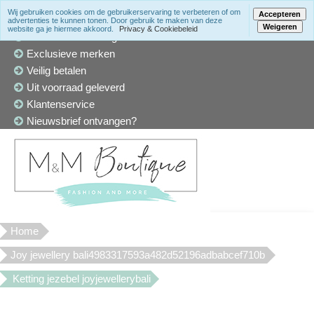
Wij gebruiken cookies om de gebruikerservaring te verbeteren of om
Accepteren
advertenties te kunnen tonen. Door gebruik te maken van deze
Weigeren
website ga je hiermee akkoord.
Privacy & Cookiebeleid
Winkel in Den Haag
Exclusieve merken
Veilig betalen
Uit voorraad geleverd
Klantenservice
Nieuwsbrief ontvangen?
Home
Joy jewellery bali4983317593a482d52196adbabcef710b
Ketting jezebel joyjewellerybali