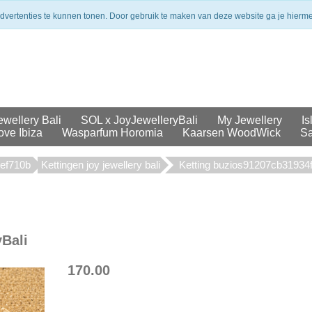
merken
Veilig betalen
Uit voorraad geleverd
advertenties te kunnen tonen. Door gebruik te maken van deze website ga je hierm
ewellery Bali
SOL x JoyJewelleryBali
My Jewellery
Is
ove Ibiza
Wasparfum Horomia
Kaarsen WoodWick
Sa
cef710b
Kettingen joy jewellery bali
Ketting buzios91207cb3193
yBali
170.00