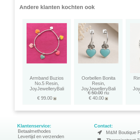
Andere klanten kochten ook
Armband Buzios
Oorbellen Bonita
Ri
No.5 Resin,
Resin,
JoyJewelleryBali
JoyJewelleryBali
Joy
€ 50.00
nu
€ 99.00
€ 40.00
Klantenservice:
Contact:
Betaalmethodes
M&M Boutique F
Levertijd en verzenden