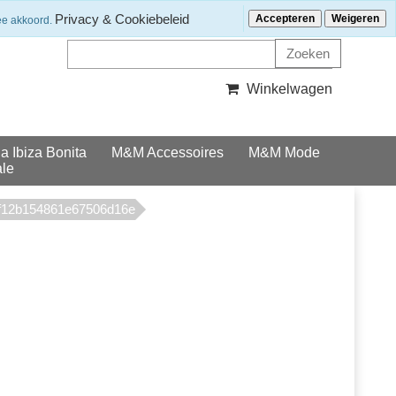
Klantenservice
Nieuwsbrief ontvangen?
Privacy & Cookiebeleid
Accepteren
Weigeren
ee akkoord.
Winkelwagen
la Ibiza Bonita
M&M Accessoires
M&M Mode
le
4f12b154861e67506d16e