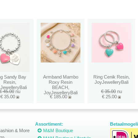
ng Sandy Bay
Armband Mambo
Ring Cenik Resin,
Resin,
Roxy Resin
JoyJewelleryBali
JewelleryBali
BEACH,
€ 45.00
nu
€ 35.00
nu
JoyJewelleryBali
€ 35.00
€ 185.00
€ 25.00
Assortiment:
Betaalmogeli
ashion & More
M&M Boutique