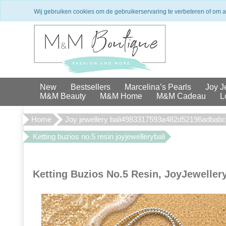
Winkel in Den Haag
Exclusieve 
Wij gebruiken cookies om de gebruikerservaring te verbeteren of om 
New
Bestsellers
Marcelina’s Pearls
Joy J
M&M Beauty
M&M Home
M&M Cadeau
L
Home
Joy jewellery bali4983317593a482d52196adbab
Ketting buzios no.5 resin joyjewellerybali
Ketting Buzios No.5 Resin, JoyJeweller